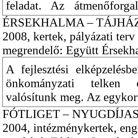
feladat. Az átmenőforg
parkolási rendszer áts
ÉRSEKHALMA – TÁJHÁ
gyalogos jellegűvé sikerül
2008, kertek, pályázati terv
területet, amely így embe
megrendelő: Együtt Érsekh
történelmi és építészeti
A fejlesztési elképzelésb
sétánnyá, térré, illetve tu
önkományzati telken e
válni.
valósítunk meg. Az egykor
A kert az megrendelői i
az utcáról gyalogosan egy 
FÓTLIGET – NYUGDÍJ
vendéglátói funkcióját
végigfutó, bontott fagyálló
2004, intézménykertek, eng
elvárásainak megfelelően