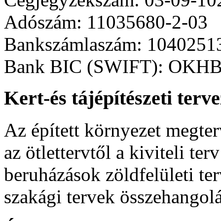
Az ívek hajlásszögében 
leghatékonyabb.
Adószám: 11035680-2-03
ahogy az utcával szemben
Bankszámlaszám: 1040251
elnyújtott téglalap 
A sávok íves kialakításáva
Bank BIC (SWIFT): OK
burkolóanyag raszteres ren
követelményeinek igyekezt
létesülő udvarban nag
Kert-és tájépítészeti terv
A telepítés 17 m széles sá
kihelyezésére nyílik lehető
Az épített környezet megter
az ötlettervtől a kiviteli te
beruházások zöldfelületi ter
szakági tervek összehangolás