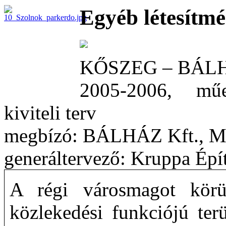
Egyéb létesítm
KŐSZEG – BÁL
2005-2006, műe
kiviteli terv
megbízó: BÁLHÁZ Kft., 
generáltervező: Kruppa Épít
A régi városmagot körül
közlekedési funkciójú ter